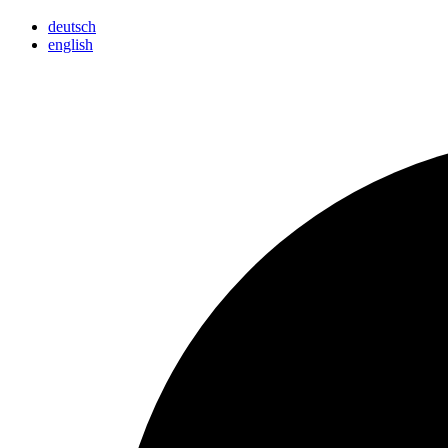
deutsch
english